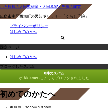
小石原焼の太田熊雄窯・太田孝宏と光廣の陶芸
広島市南区西旭町の民芸ギャラリー「くらし千絵」
プライバシーポリシー
はじめての方へ
固定ページ
はじめての方へ
ブロックしたスパム
0件のスパム
が
Akismet
によってブロックされました
初めてのかたへ
更新日：
2020年2月29日