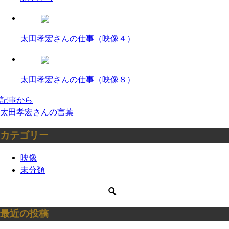
太田孝宏さんの仕事（映像４）
太田孝宏さんの仕事（映像８）
投
記事から
太田孝宏さんの言葉
稿
カテゴリー
ナ
ビ
映像
未分類
ゲ
ー
シ
最近の投稿