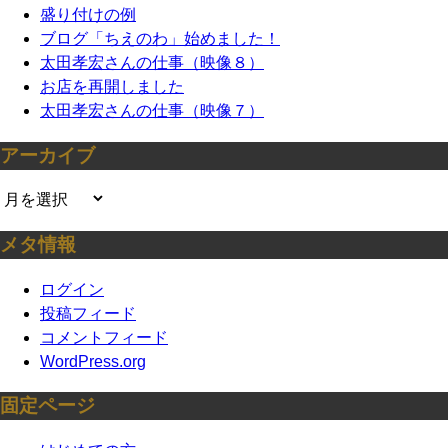
ョ
盛り付けの例
ン
ブログ「ちえのわ」始めました！
太田孝宏さんの仕事（映像８）
お店を再開しました
太田孝宏さんの仕事（映像７）
アーカイブ
ア
ー
メタ情報
カ
イ
ログイン
ブ
投稿フィード
コメントフィード
WordPress.org
固定ページ